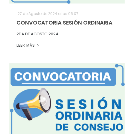
Convocatorias
27 de Agosto de 2024 a las 05:07
GESTIÓN ADMINISTRATIVA
CONVOCATORIA SESIÓN ORDINARIA
Plan de desarrollo y Ordenamiento Territorial - PD
2DA DE AGOSTO 2024
Plan Anual Contratación - PAC
LEER MÁS
Plan Operativo Anual - POA
Convenios Institucionales
PRESUPUESTO: EJECUCIÓN Y REPORTES
Cédulas presupuestarias y balances
Procesos de contratación
Ejecución Presupuestaria
Obras y proyectos