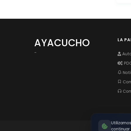
AYACUCHO
LA P
-
Auto
PD
Noti
Com
Con
Utilizamo
continua