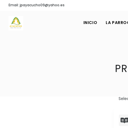
Email: jpayacucho09@yahoo.es
INICIO
LA PARRO
PR
Sele