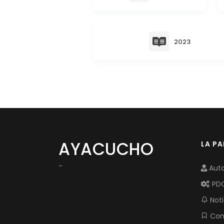
2023
AYACUCHO
LA P
-
Auto
PD
Noti
Com