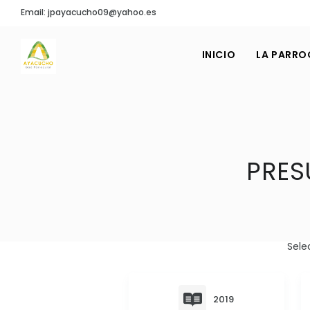
Email: jpayacucho09@yahoo.es
INICIO
LA PARRO
PRES
Sele
2019