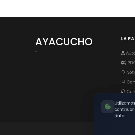
AYACUCHO
LA P
-
Auto
PD
Noti
Com
Con
Utilizamo
continua
datos.