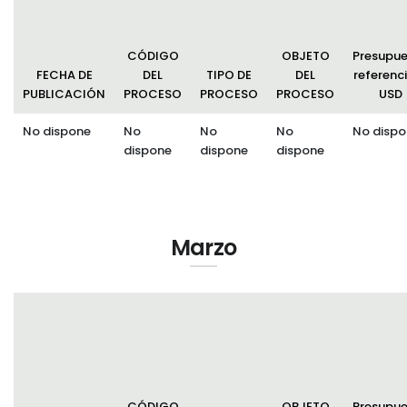
CÓDIGO
OBJETO
Presupu
FECHA DE
DEL
TIPO DE
DEL
referenci
PUBLICACIÓN
PROCESO
PROCESO
PROCESO
USD
No dispone
No
No
No
No dispo
dispone
dispone
dispone
Marzo
CÓDIGO
OBJETO
Presupu