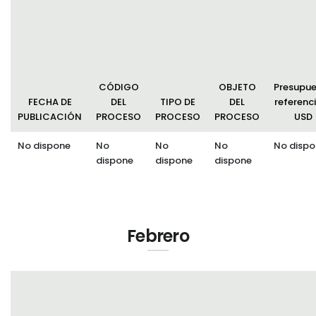
Convocatorias
GESTIÓN ADMINISTRATIVA
Plan de desarrollo y Ordenamiento Territorial - PD
CÓDIGO
OBJETO
Presupu
Plan Anual Contratación - PAC
FECHA DE
DEL
TIPO DE
DEL
referenci
PUBLICACIÓN
PROCESO
PROCESO
PROCESO
USD
Plan Operativo Anual - POA
No dispone
No
No
No
No dispo
Convenios Institucionales
dispone
dispone
dispone
PRESUPUESTO: EJECUCIÓN Y REPORTES
Cédulas presupuestarias y balances
Procesos de contratación
Febrero
Ejecución Presupuestaria
Obras y proyectos