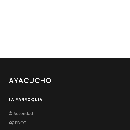
Convocatorias
GESTIÓN ADMINISTRATIVA
Plan de desarrollo y Ordenamiento Territorial - PD
Plan Anual Contratación - PAC
Plan Operativo Anual - POA
Convenios Institucionales
PRESUPUESTO: EJECUCIÓN Y REPORTES
AYACUCHO
Cédulas presupuestarias y balances
-
Procesos de contratación
LA PARROQUIA
Ejecución Presupuestaria
Autoridad
Obras y proyectos
PDOT