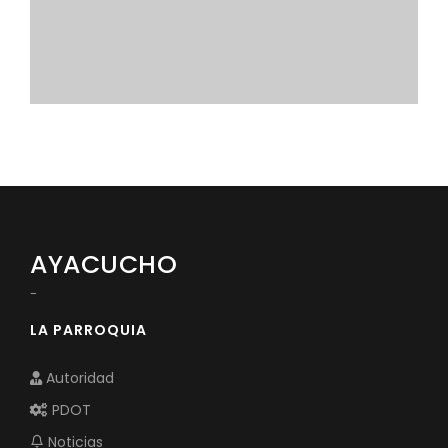
Convocatorias
GESTIÓN ADMINISTRATIVA
Plan de desarrollo y Ordenamiento Territorial - PD
Plan Anual Contratación - PAC
Plan Operativo Anual - POA
Convenios Institucionales
PRESUPUESTO: EJECUCIÓN Y REPORTES
AYACUCHO
Cédulas presupuestarias y balances
-
Procesos de contratación
LA PARROQUIA
Ejecución Presupuestaria
Autoridad
Obras y proyectos
PDOT
Noticias