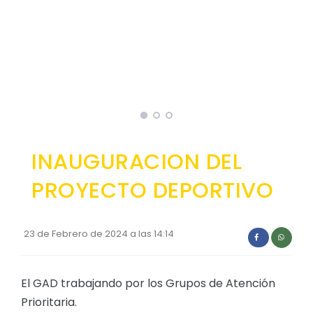
Convocatorias
GESTIÓN ADMINISTRATIVA
Plan de desarrollo y Ordenamiento Territorial - PD
Plan Anual Contratación - PAC
Plan Operativo Anual - POA
Convenios Institucionales
INAUGURACION DEL
PRESUPUESTO: EJECUCIÓN Y REPORTES
PROYECTO DEPORTIVO
Cédulas presupuestarias y balances
Procesos de contratación
23 de Febrero de 2024 a las 14:14
Ejecución Presupuestaria
Obras y proyectos
El GAD trabajando por los Grupos de Atención
Prioritaria.