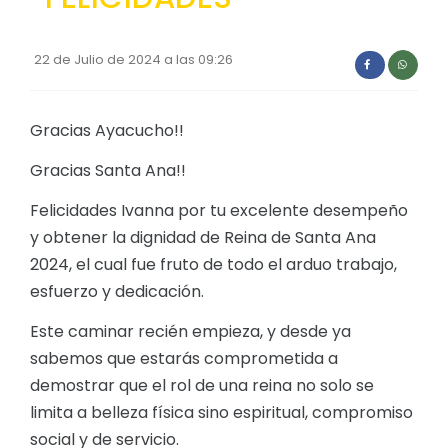
Convocatorias
22 de Julio de 2024 a las 09:26
GESTIÓN ADMINISTRATIVA
Plan de desarrollo y Ordenamiento Territorial - PD
Gracias Ayacucho!!
Plan Anual Contratación - PAC
Gracias Santa Ana!!
Plan Operativo Anual - POA
Felicidades Ivanna por tu excelente desempeño
Convenios Institucionales
y obtener la dignidad de Reina de Santa Ana
PRESUPUESTO: EJECUCIÓN Y REPORTES
2024, el cual fue fruto de todo el arduo trabajo,
Cédulas presupuestarias y balances
esfuerzo y dedicación.
Procesos de contratación
Este caminar recién empieza, y desde ya
sabemos que estarás comprometida a
Ejecución Presupuestaria
demostrar que el rol de una reina no solo se
Obras y proyectos
limita a belleza física sino espiritual, compromiso
social y de servicio.