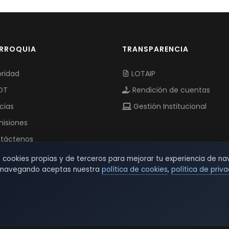
ARROQUIA
TRANSPARENCIA
ridad
LOTAIP
OT
Rendición de cuentas
cias
Gestión Institucional
isiones
táctenos
s cookies propias y de terceros para mejorar tu experiencia de na
r navegando aceptas nuestra
política de cookies
,
política de priv
© 2026 TSW - TecnoServiWeb. All Rights Reserved.