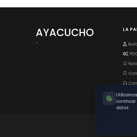
AYACUCHO
LA P
-
Auto
PD
Noti
Com
Con
Utilizamo
continua
datos.