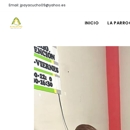
Email: jpayacucho09@yahoo.es
INICIO
LA PARRO