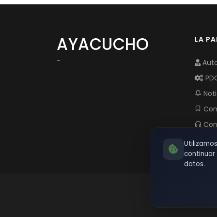
AYACUCHO
LA P
-
Auto
PD
Noti
Com
Con
Utilizamo
continua
datos.