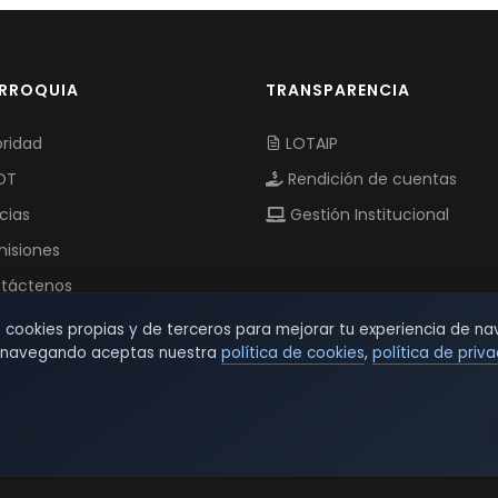
ARROQUIA
TRANSPARENCIA
ridad
LOTAIP
OT
Rendición de cuentas
cias
Gestión Institucional
isiones
táctenos
s cookies propias y de terceros para mejorar tu experiencia de na
r navegando aceptas nuestra
política de cookies
,
política de priv
© 2026 TSW - TecnoServiWeb. All Rights Reserved.