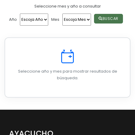
Seleccione mes y año a consultar
Convocatorias
GESTIÓN ADMINISTRATIVA
BUSCAR
Año
Mes
Plan de desarrollo y Ordenamiento Territorial - PD
Plan Anual Contratación - PAC
Plan Operativo Anual - POA
Convenios Institucionales
Seleccione año y mes para mostrar resultados de
PRESUPUESTO: EJECUCIÓN Y REPORTES
búsqueda.
Cédulas presupuestarias y balances
Procesos de contratación
Ejecución Presupuestaria
Obras y proyectos
AYACUCHO