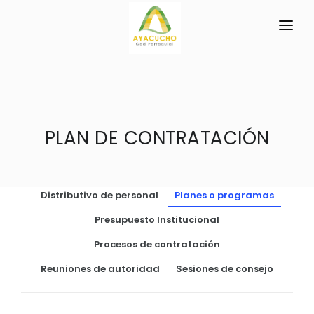
INICIO
LA PARROQUIA
RESEÑA HISTÓRICA
PLAN DE CONTRATACIÓN
GAD
Historia Antigua
TRANSPARENCIA
Historia Actual
Distributivo de personal
Planes o programas
GESTIÓN Y PRESUPUESTO
Símbolos Cívicos
Presupuesto Institucional
GESTIÓN INSTITUCIONAL
MECANISMOS DE PARTICIPACIÓN
GEOGRAFÍA
Procesos de contratación
Sesiones Ordinarias
TURISMO
Ubicación
CIUDADANÍA ACTIVA
Reuniones de autoridad
Sesiones de consejo
Sesiones Extraordinarias
Clima
Solicitud de acceso información pública
Resoluciones
NEW