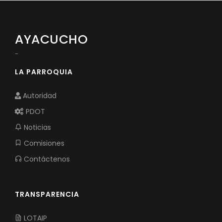
Convocatorias
GESTIÓN ADMINISTRATIVA
AYACUCHO
Plan de desarrollo y Ordenamiento Territorial - PD
-
Plan Anual Contratación - PAC
LA PARROQUIA
Plan Operativo Anual - POA
Autoridad
Convenios Institucionales
PDOT
PRESUPUESTO: EJECUCIÓN Y REPORTES
Noticias
Cédulas presupuestarias y balances
Comisiones
Contáctenos
Procesos de contratación
Ejecución Presupuestaria
TRANSPARENCIA
Obras y proyectos
LOTAIP